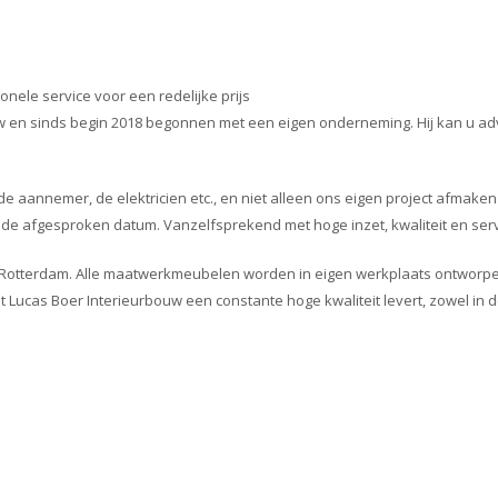
onele service voor een redelijke prijs
w en sinds begin 2018 begonnen met een eigen onderneming. Hij kan u ad
de aannemer, de elektricien etc., en niet alleen ons eigen project afmake
p de afgesproken datum. Vanzelfsprekend met hoge inzet, kwaliteit en serv
n Rotterdam. Alle maatwerkmeubelen worden in eigen werkplaats ontworpen
t Lucas Boer Interieurbouw een constante hoge kwaliteit levert, zowel in des