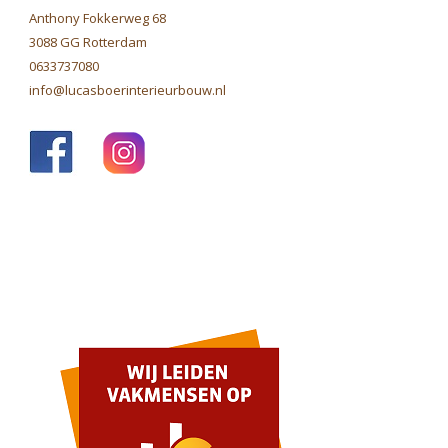
Anthony Fokkerweg 68
3088 GG Rotterdam
0633737080
info@lucasboerinterieurbouw.nl