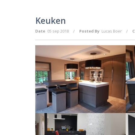
Keuken
Date
05 sep 2018
/
Posted By
Lucas Boer
/