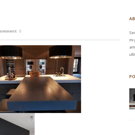
A
Comment
0
Sed
mi 
ame
ult
P